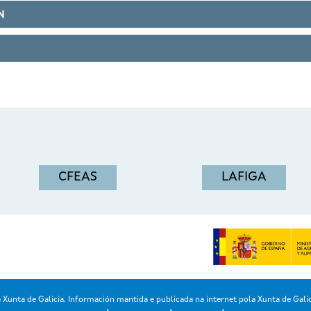
N
CFEAS
LAFIGA
Xunta de Galicia. Información mantida e publicada na internet pola Xunta de Galic