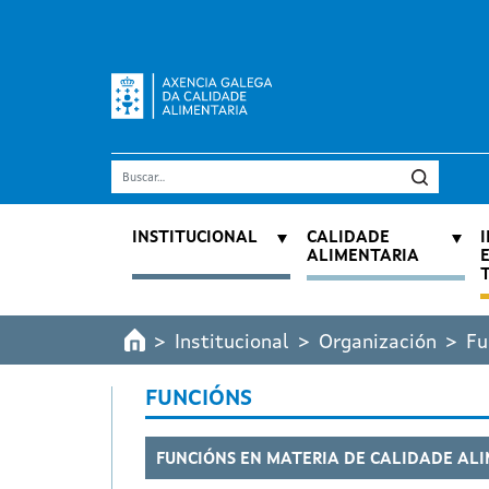
Ir o contido principal
Buscar
Navegación principal
INSTITUCIONAL
CALIDADE
ALIMENTARIA
Institucional
Organización
Fu
FUNCIÓNS
FUNCIÓNS EN MATERIA DE CALIDADE AL