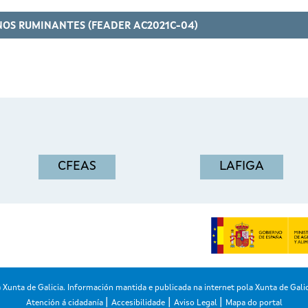
OS RUMINANTES (FEADER AC2021C-04)
CFEAS
LAFIGA
Xunta de Galicia. Información mantida e publicada na internet pola Xunta de Galic
|
|
|
Atención á cidadanía
Accesibilidade
Aviso Legal
Mapa do portal