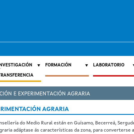
INVESTIGACIÓN
FORMACIÓN
LABORATORIO
Y
TRANSFERENCIA
CIÓN E EXPERIMENTACIÓN AGRARIA
ERIMENTACIÓN AGRARIA
nsellería do Medio Rural están en Guísamo, Becerreá, Sergud
raria adáptase ás características da zona, para converterse a