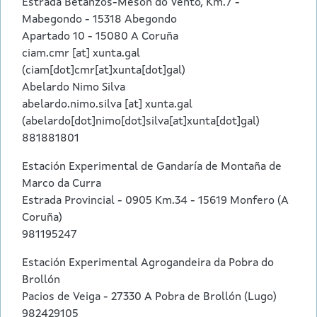
Estrada Betanzos-Mesón do Vento, Km.7 -
Mabegondo - 15318 Abegondo
Apartado 10 - 15080 A Coruña
ciam.cmr
[at]
xunta.gal
(ciam[dot]cmr[at]xunta[dot]gal)
Abelardo Nimo Silva
abelardo.nimo.silva
[at]
xunta.gal
(abelardo[dot]nimo[dot]silva[at]xunta[dot]gal)
881881801
Estación Experimental de Gandaría de Montaña de
Marco da Curra
Estrada Provincial - 0905 Km.34 - 15619 Monfero (A
Coruña)
981195247
Estación Experimental Agrogandeira da Pobra do
Brollón
Pacios de Veiga - 27330 A Pobra de Brollón (Lugo)
982429105