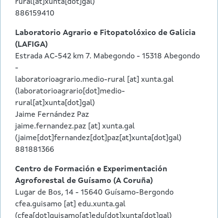
rural[at]xunta[dot]gal)
886159410
Laboratorio Agrario e Fitopatolóxico de Galicia
(LAFIGA)
Estrada AC-542 km 7. Mabegondo - 15318 Abegondo
-
laboratorioagrario.medio-rural
[at]
xunta.gal
(laboratorioagrario[dot]medio-
rural[at]xunta[dot]gal)
Jaime Fernández Paz
jaime.fernandez.paz
[at]
xunta.gal
(jaime[dot]fernandez[dot]paz[at]xunta[dot]gal)
881881366
Centro de Formación e Experimentación
Agroforestal de Guísamo (A Coruña)
Lugar de Bos, 14 - 15640 Guísamo-Bergondo
cfea.guisamo
[at]
edu.xunta.gal
(cfea[dot]guisamo[at]edu[dot]xunta[dot]gal)