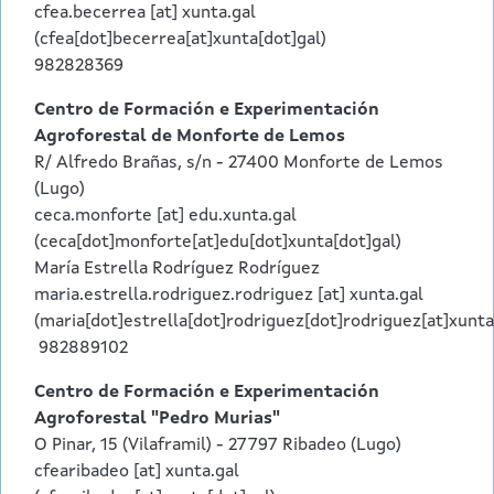
cfea.becerrea
[at]
xunta.gal
(cfea[dot]becerrea[at]xunta[dot]gal)
982828369
Centro de Formación e Experimentación
Agroforestal de Monforte de Lemos
R/ Alfredo Brañas, s/n - 27400 Monforte de Lemos
(Lugo)
ceca.monforte
[at]
edu.xunta.gal
(ceca[dot]monforte[at]edu[dot]xunta[dot]gal)
María Estrella Rodríguez Rodríguez
maria.estrella.rodriguez.rodriguez
[at]
xunta.gal
(maria[dot]estrella[dot]rodriguez[dot]rodriguez[at]xunta
982889102
Centro de Formación e Experimentación
Agroforestal "Pedro Murias"
O Pinar, 15 (Vilaframil) - 27797 Ribadeo (Lugo)
cfearibadeo
[at]
xunta.gal