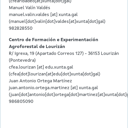
(cfearibadeo[at]xunta[dot]gal)
Manuel Valín Valdés
manuel.valin.valdes
[at]
xunta.gal
(manuel[dot]valin[dot]valdes[at]xunta[dot]gal)
982828550
Centro de Formación e Experimentación
Agroforestal de Lourizán
R/ Igrexa, 19 (Apartado Correos 127) - 36153 Lourizán
(Pontevedra)
cfea.lourizan
[at]
edu.xunta.gal
(cfea[dot]lourizan[at]edu[dot]xunta[dot]gal)
Juan Antonio Ortega Martínez
juan.antonio.ortega.martinez
[at]
xunta.gal
(juan[dot]antonio[dot]ortega[dot]martinez[at]xunta[dot]g
986805090