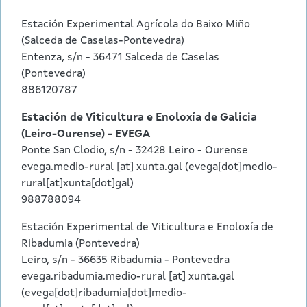
Estación Experimental Agrícola do Baixo Miño
(Salceda de Caselas-Pontevedra)
Entenza, s/n - 36471 Salceda de Caselas
(Pontevedra)
886120787
Estación de Viticultura e Enoloxía de Galicia
(Leiro-Ourense) - EVEGA
Ponte San Clodio, s/n - 32428 Leiro - Ourense
evega.medio-rural
[at]
xunta.gal
(evega[dot]medio-
rural[at]xunta[dot]gal)
988788094
Estación Experimental de Viticultura e Enoloxía de
Ribadumia (Pontevedra)
Leiro, s/n - 36635 Ribadumia - Pontevedra
evega.ribadumia.medio-rural
[at]
xunta.gal
(evega[dot]ribadumia[dot]medio-