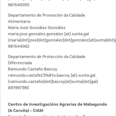
981540055
Departamento de Promoción da Calidade
Alimentaria
María José González González
maria.jose.gonzalez.gonzalez
[at]
xunta.gal
(maria[dot]jose[dot]gonzalez[dot]gonzalez[at]xunta[dot]
981544062
Departamento de Protección da Calidade
Diferenciada
Raimundo Castaño Bascoy
raimundo.casta%C3%B1o.bascoy
[at]
xunta.gal
(raimundo.castaño[dot]bascoy[at]xunta[dot]gal)
881997390
Centro de Investigacións Agrarias de Mabegondo
(A Coruña) - CIAM