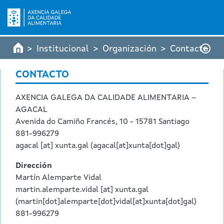
Pasar al contenido principal
Institucional
Organización
Contacto
CONTACTO
AXENCIA GALEGA DA CALIDADE ALIMENTARIA –
AGACAL
Avenida do Camiño Francés, 10 - 15781 Santiago
881-996279
agacal
[at]
xunta.gal
(agacal[at]xunta[dot]gal)
Dirección
Martín Alemparte Vidal
martin.alemparte.vidal
[at]
xunta.gal
(martin[dot]alemparte[dot]vidal[at]xunta[dot]gal)
881-996279