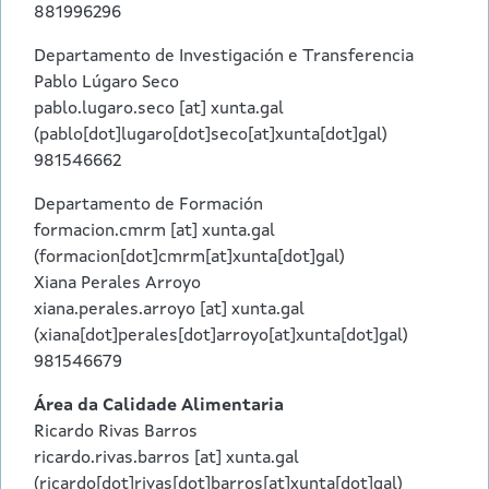
881996296
Departamento de Investigación e Transferencia
Pablo Lúgaro Seco
pablo.lugaro.seco
[at]
xunta.gal
(pablo[dot]lugaro[dot]seco[at]xunta[dot]gal)
981546662
Departamento de Formación
formacion.cmrm
[at]
xunta.gal
(formacion[dot]cmrm[at]xunta[dot]gal)
Xiana Perales Arroyo
xiana.perales.arroyo
[at]
xunta.gal
(xiana[dot]perales[dot]arroyo[at]xunta[dot]gal)
981546679
Área da Calidade Alimentaria
Ricardo Rivas Barros
ricardo.rivas.barros
[at]
xunta.gal
(ricardo[dot]rivas[dot]barros[at]xunta[dot]gal)