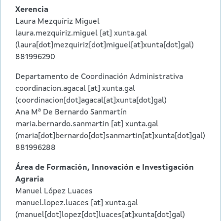
Xerencia
Laura Mezquíriz Miguel
laura.mezquiriz.miguel
[at]
xunta.gal
(laura[dot]mezquiriz[dot]miguel[at]xunta[dot]gal)
881996290
Departamento de Coordinación Administrativa
coordinacion.agacal
[at]
xunta.gal
(coordinacion[dot]agacal[at]xunta[dot]gal)
Ana Mª De Bernardo Sanmartín
maria.bernardo.sanmartin
[at]
xunta.gal
(maria[dot]bernardo[dot]sanmartin[at]xunta[dot]gal)
881996288
Área de Formación, Innovación e Investigación
Agraria
Manuel López Luaces
manuel.lopez.luaces
[at]
xunta.gal
(manuel[dot]lopez[dot]luaces[at]xunta[dot]gal)