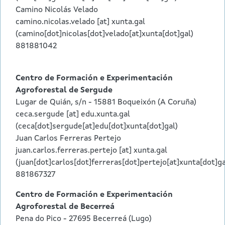
Camino Nicolás Velado
camino.nicolas.velado
[at]
xunta.gal
(camino[dot]nicolas[dot]velado[at]xunta[dot]gal)
881881042
Centro de Formación e Experimentación
Agroforestal de Sergude
Lugar de Quián, s/n - 15881 Boqueixón (A Coruña)
ceca.sergude
[at]
edu.xunta.gal
(ceca[dot]sergude[at]edu[dot]xunta[dot]gal)
Juan Carlos Ferreras Pertejo
juan.carlos.ferreras.pertejo
[at]
xunta.gal
(juan[dot]carlos[dot]ferreras[dot]pertejo[at]xunta[dot]ga
881867327
Centro de Formación e Experimentación
Agroforestal de Becerreá
Pena do Pico - 27695 Becerreá (Lugo)